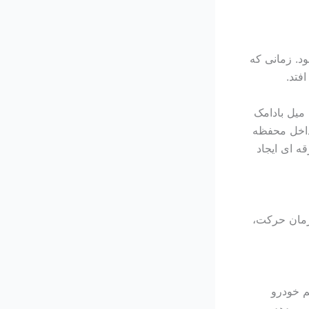
ود. زمانی که
فتد.
میل بادامک
داخل محفظه
ه ای ایجاد
زمان حرکت،
م خودرو