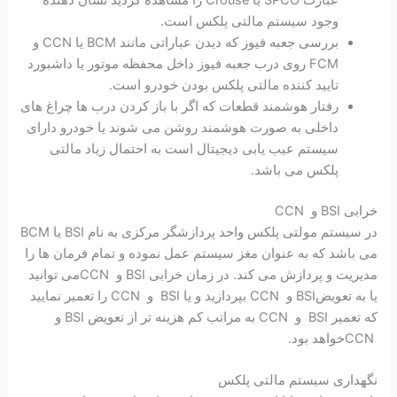
عبارت SPCO یا Crouse را مشاهده کردید نشان دهنده
وجود سیستم مالتی پلکس است.
بررسی جعبه فیوز که دیدن عباراتی مانند BCM یا CCN و
FCM روی درب جعبه فیوز داخل محفظه موتور یا داشبورد
تایید کننده مالتی پلکس بودن خودرو است.
رفتار هوشمند قطعات که اگر با باز کردن درب ها چراغ های
داخلی به صورت هوشمند روشن می شوند یا خودرو دارای
سیستم عیب یابی دیجیتال است به احتمال زیاد مالتی
پلکس می باشد.
خرابی BSI و CCN
در سیستم مولتی پلکس واحد پردازشگر مرکزی به نام BSI یا BCM
می باشد که به عنوان مغز سیستم عمل نموده و تمام فرمان ها را
مدیریت و پردازش می کند. در زمان خرابی BSI و CCNمی توانید
یا به تعویضBSI و CCN بپردازید و یا BSI و CCN را تعمیر نمایید
که تعمیر BSI و CCN به مراتب کم هزینه تر از تعویض BSI و
CCNخواهد بود.
نگهداری سیستم مالتی پلکس