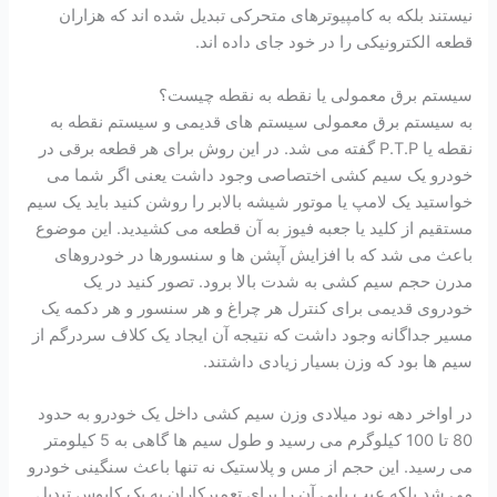
نیستند بلکه به کامپیوترهای متحرکی تبدیل شده اند که هزاران
قطعه الکترونیکی را در خود جای داده اند.
سیستم برق معمولی یا نقطه به نقطه چیست؟
به سیستم برق معمولی سیستم های قدیمی و سیستم نقطه به
نقطه یا P.T.P گفته می شد. در این روش برای هر قطعه برقی در
خودرو یک سیم کشی اختصاصی وجود داشت یعنی اگر شما می
خواستید یک لامپ یا موتور شیشه بالابر را روشن کنید باید یک سیم
مستقیم از کلید یا جعبه فیوز به آن قطعه می کشیدید. این موضوع
باعث می شد که با افزایش آپشن ها و سنسورها در خودروهای
مدرن حجم سیم کشی به شدت بالا برود. تصور کنید در یک
خودروی قدیمی برای کنترل هر چراغ و هر سنسور و هر دکمه یک
مسیر جداگانه وجود داشت که نتیجه آن ایجاد یک کلاف سردرگم از
سیم ها بود که وزن بسیار زیادی داشتند.
در اواخر دهه نود میلادی وزن سیم کشی داخل یک خودرو به حدود
80 تا 100 کیلوگرم می رسید و طول سیم ها گاهی به 5 کیلومتر
می رسید. این حجم از مس و پلاستیک نه تنها باعث سنگینی خودرو
می شد بلکه عیب یابی آن را برای تعمیرکاران به یک کابوس تبدیل