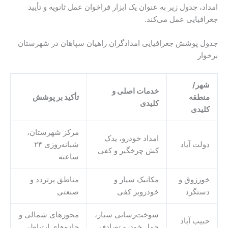
امداد، جدول زیر به عنوان یک ابزار فراخوان عمل ثانویه و تأیید
جغرافیایی عمل می‌کند.
جدول پوشش جغرافیایی امدادگران راهیان سپاهان در شهرستان
برخوار
شهر/
خدمات اصلی و
منطقه
تأکید بر پوشش
کلیدی
کلیدی
مرکز شهرستان،
امداد خودرو، یدک
دولت آباد
شبانه‌روزی ۲۴
کش چرخگیر و کفی
ساعته
خورزوق و
مکانیک سیار و
مناطق پرتردد و
دستگرد
خودروبر کفی
صنعتی
سوخت‌رسانی سیار،
محورهای شمالی و
حبیب آباد
حمل خودرو تصادفی
جاده‌های ارتباطی