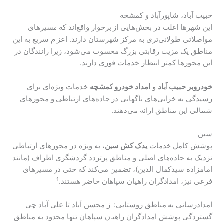
حبیب آباد، شاپورآباد و کمشچه
این شهرها اغلب در بخش‌هایی از برخوار واقع‌اند که مسیرهای
مواصلاتی طولانی‌تری به مرکز شهرستان دارند. اعزام سریع به این
مناطق یک مزیت رقابتی بزرگ محسوب می‌شود، زیرا رانندگان در
این محورها کمتر انتظار خدمات فوری دارند.
خودروبر حبیب آباد
و
امداد خودرو کمشچه
خدمات ویژه‌ای برای
رسیدگی به خرابی‌های ناگهانی در جاده‌های ارتباطی و محورهای
شمالی این مناطق ارائه می‌دهند.
سین
پوشش کامل خدمات
یدک کش سین
، به ویژه در محورهای ارتباطی
نزدیک به جاده‌های اصلی و مناطق پرتردد گردشگری اطراف (مانند
امامزاده سیدکمال الدین)، تضمین می‌کند که حتی در مسیرهای
1
فرعی نیز، امدادگران راهیان سپاهان حاضر هستند.
امدادرسانی به مناطق روستایی: از محسن آباد تا علی آباد چی
گستردگی پوشش امدادگران راهیان سپاهان تنها محدود به مناطق