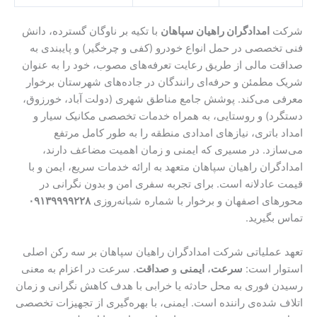
شرکت
امدادگران راهیان سپاهان
با تکیه بر ناوگان گسترده، دانش
فنی تخصصی در حمل انواع خودرو (کفی و چرخگیر) و پایبندی به
صداقت مالی از طریق رعایت تعرفه‌های مصوب، خود را به عنوان
شریک مطمئن و حرفه‌ای رانندگان در جاده‌های شهرستان برخوار
معرفی می‌کند. پوشش جامع مناطق شهری (دولت آباد، خورزوق،
دستگرد) و روستایی، به همراه خدمات تخصصی مکانیک سیار و
امداد باتری، نیازهای امدادی منطقه را به طور کامل مرتفع
می‌سازد. در مسیری که ایمنی و زمان اهمیت مضاعف دارند،
امدادگران راهیان سپاهان متعهد به ارائه خدمات سریع، ایمن و با
قیمت عادلانه است. برای تجربه سفری امن و بدون نگرانی در
محورهای اصفهان و برخوار با شماره شبانه‌روزی
۰۹۱۳۹۹۹۹۲۲۸
تماس بگیرید.
تعهد عملیاتی شرکت امدادگران راهیان سپاهان بر سه رکن اصلی
استوار است:
سرعت
،
ایمنی
و
صداقت
. سرعت در اعزام به معنی
رسیدن فوری به محل حادثه یا خرابی با هدف کاهش نگرانی و زمان
اتلاف شده‌ی راننده است. ایمنی، با بهره‌گیری از تجهیزات تخصصی