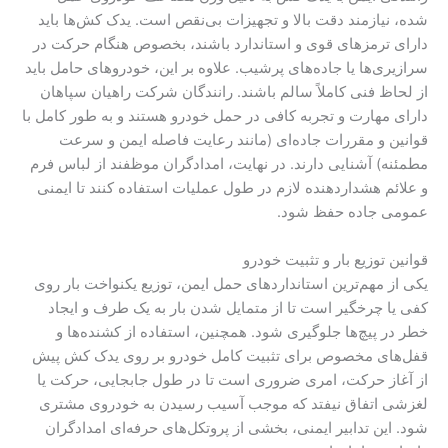
شده، نیازمند دقت بالا و تجهیزات بی‌نقص است. یدک کش‌ها باید
دارای ترمزهای قوی و استاندارد باشند، بخصوص هنگام حرکت در
سرازیری‌ها یا جاده‌های پرشیب. علاوه بر این، خودروهای حامل باید
از لحاظ فنی کاملاً سالم باشند. رانندگان شرکت راهیان سپاهان
دارای مهارت و تجربه کافی در حمل خودرو هستند و به طور کامل با
قوانین و مقررات جاده‌ای (مانند رعایت فاصله ایمن و سرعت
مطمئنه) آشنایی دارند. در نهایت، امدادگران موظفند از لباس فرم
و علائم هشداردهنده لازم در طول عملیات استفاده کنند تا ایمنی
عمومی جاده حفظ شود.
قوانین توزیع بار و تثبیت خودرو
یکی از مهم‌ترین استانداردهای حمل ایمن، توزیع یکنواخت بار روی
کفی یا چرخگیر است تا از متمایل شدن بار به یک طرف و ایجاد
خطر در پیچ‌ها جلوگیری شود. همچنین، استفاده از کشنده‌ها و
قفل‌های مخصوص برای تثبیت کامل خودرو بر روی یدک کش پیش
از آغاز حرکت، امری ضروری است تا در طول جابجایی، حرکت یا
لغزشی اتفاق نیفتد که موجب آسیب رسیدن به خودروی مشتری
شود. این تدابیر ایمنی، بخشی از پروتکل‌های حرفه‌ای امدادگران