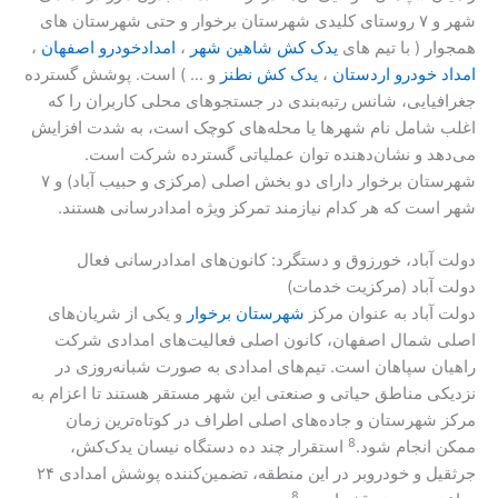
شهر و ۷ روستای کلیدی شهرستان برخوار و حتی شهرستان های
همجوار ( با تیم های
یدک کش شاهین شهر
،
امدادخودرو اصفهان
،
امداد خودرو اردستان
،
یدک کش نطنز
و … ) است. پوشش گسترده
جغرافیایی، شانس رتبه‌بندی در جستجوهای محلی کاربران را که
اغلب شامل نام شهرها یا محله‌های کوچک است، به شدت افزایش
می‌دهد و نشان‌دهنده توان عملیاتی گسترده شرکت است.
شهرستان برخوار دارای دو بخش اصلی (مرکزی و حبیب آباد) و ۷
شهر است که هر کدام نیازمند تمرکز ویژه امدادرسانی هستند.
دولت آباد، خورزوق و دستگرد: کانون‌های امدادرسانی فعال
دولت آباد (مرکزیت خدمات)
دولت آباد به عنوان مرکز
شهرستان برخوار
و یکی از شریان‌های
اصلی شمال اصفهان، کانون اصلی فعالیت‌های امدادی شرکت
راهیان سپاهان است. تیم‌های امدادی به صورت شبانه‌روزی در
نزدیکی مناطق حیاتی و صنعتی این شهر مستقر هستند تا اعزام به
مرکز شهرستان و جاده‌های اصلی اطراف در کوتاه‌ترین زمان
8
ممکن انجام شود.
استقرار چند ده‌ دستگاه نیسان یدک‌کش،
جرثقیل و خودروبر در این منطقه، تضمین‌کننده پوشش امدادی ۲۴
8