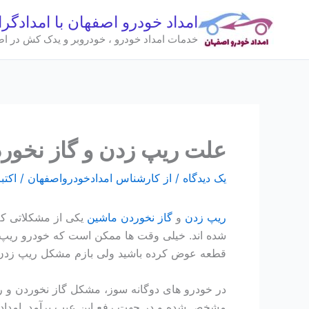
رش
امداد خودرو اصفهان با امدادگر
ه
خدمات امداد خودرو ، خودروبر و یدک کش در اصفهان 
حتوا
علت ریپ زدن و گاز نخور
یک دیدگاه
/ از
کارشناس امدادخودرواصفهان
/
اکتبر 6, 
ریپ زدن
و
گاز نخوردن ماشین
یکی از مشکلاتی که م
شده اند. خیلی وقت ها ممکن است که خودرو ریپ بخ
قطعه عوض کرده باشید ولی بازم مشکل ریپ زدن و
در خودرو های دوگانه سوز، مشکل گاز نخوردن و ری
مشخص شده و در جهت رفع این عیب برآمد. امداد خ