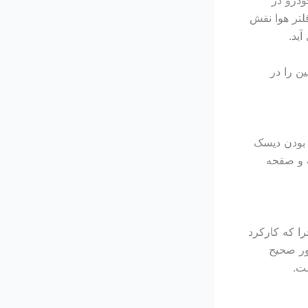
درو در
لتر هوا نقش
ید.
ن را در
 بودن دیسک
ک و صفحه
ا که کارکرد
ور صحیح
شت.