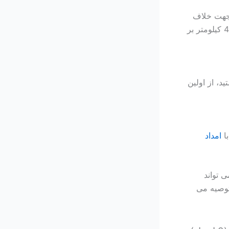
 جهت خلاف
لاستیک ترکیده منحرف نمایید تا با کشش مقابله نموده و ماشین را مستقیم نگه دارید. زمانی که سرعت خودرو به زیر 40 کیلومتر بر
د، از اولین
با
امداد
 تواند
توصیه می