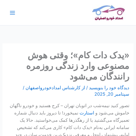
رش
ج
ه
س
حتوا
ت
ج
و
«یدک دات کام»؛ وقتی هوش
مصنوعی وارد زندگی روزمره
رانندگان می‌شود
دیدگاه‌ خود را بنویسید
/ از
کارشناس امدادخودرواصفهان
/
سپتامبر 20, 2025
تصور کنید نیمه‌شب در اتوبان تهران – کرج هستید و خودرو ناگهان
خاموش می‌شود و
استارت
نمیخورد! تا دیروز باید دنبال شماره
تعمیرگاه می‌گشتید یا از رهگذرها کمک می‌خواستید. حالا یک
سامانه ایرانی به‌نام «یدک دات کام» کاری می‌کند که تشخیص
اولیه، پیشنهاد راه‌حل و معرفی نزدیک‌ترین خدمت‌رسان در چند