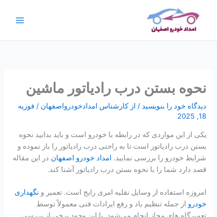
رش
ج
ه
س
حتوا
ت
ج
و
نحوه بستن درب رادیاتور ماشین
دیدگاه‌ خود را بنویسید
/ از
کارشناس امدادخودرواصفهان
/
فوریه
18, 2025
یکی از این مواردی که در رابطه با خودرو است و باید بدانید نحوه
بستن درب رادیاتور است تا به راحتی درب رادیاتور را باز نموده و
شرایط خودرو را بررسی نمایید.
امداد خودرو اصفهان
در این مقاله
قصد دارد شما را با نحوه بستن درب رادیاتور آشنا کند.
امروزه استفاده از وسایل نقلیه امری رایج است. تعمیر و
نگهداری
خودرو
از جمله تنظیم باد و رفع ایرادات فنی معمولاً توسط
تعمیرگاه ‌های مجاز انجام می‌شود. با این وجود برخی از بررسی