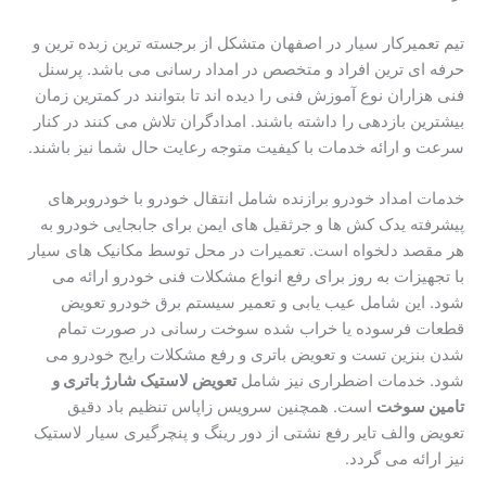
تیم تعمیرکار سیار در اصفهان متشکل از برجسته ترین زبده ترین و
حرفه ای ترین افراد و متخصص در امداد رسانی می باشد. پرسنل
فنی هزاران نوع آموزش فنی را دیده اند تا بتوانند در کمترین زمان
بیشترین بازدهی را داشته باشند. امدادگران تلاش می کنند در کنار
سرعت و ارائه خدمات با کیفیت متوجه رعایت حال شما نیز باشند.
خدمات امداد خودرو برازنده شامل انتقال خودرو با خودروبرهای
پیشرفته یدک کش ها و جرثقیل های ایمن برای جابجایی خودرو به
هر مقصد دلخواه است. تعمیرات در محل توسط مکانیک های سیار
با تجهیزات به روز برای رفع انواع مشکلات فنی خودرو ارائه می
شود. این شامل عیب یابی و تعمیر سیستم برق خودرو تعویض
قطعات فرسوده یا خراب شده سوخت رسانی در صورت تمام
شدن بنزین تست و تعویض باتری و رفع مشکلات رایج خودرو می
شود. خدمات اضطراری نیز شامل
تعویض لاستیک شارژ باتری و
تامین سوخت
است. همچنین سرویس زاپاس تنظیم باد دقیق
تعویض والف تایر رفع نشتی از دور رینگ و پنچرگیری سیار لاستیک
نیز ارائه می گردد.