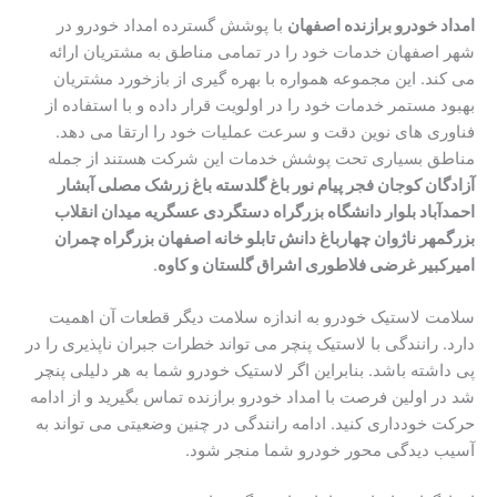
امداد خودرو برازنده اصفهان
با پوشش گسترده امداد خودرو در
شهر اصفهان خدمات خود را در تمامی مناطق به مشتریان ارائه
می کند. این مجموعه همواره با بهره گیری از بازخورد مشتریان
بهبود مستمر خدمات خود را در اولویت قرار داده و با استفاده از
فناوری های نوین دقت و سرعت عملیات خود را ارتقا می دهد.
مناطق بسیاری تحت پوشش خدمات این شرکت هستند از جمله
آزادگان کوجان فجر پیام نور باغ گلدسته باغ زرشک مصلی آبشار
احمدآباد بلوار دانشگاه بزرگراه دستگردی عسگریه میدان انقلاب
بزرگمهر ناژوان چهارباغ دانش تابلو خانه اصفهان بزرگراه چمران
امیرکبیر غرضی فلاطوری اشراق گلستان و کاوه
.
سلامت لاستیک خودرو به اندازه سلامت دیگر قطعات آن اهمیت
دارد. رانندگی با لاستیک پنچر می تواند خطرات جبران ناپذیری را در
پی داشته باشد. بنابراین اگر لاستیک خودرو شما به هر دلیلی پنچر
شد در اولین فرصت با امداد خودرو برازنده تماس بگیرید و از ادامه
حرکت خودداری کنید. ادامه رانندگی در چنین وضعیتی می تواند به
آسیب دیدگی محور خودرو شما منجر شود.