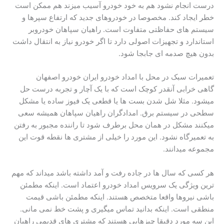
درست انجام نشود هم به خود خودرو آسیب میزند هم ممکن است
خطر ایجاد کند. مخصوصا در خودروهای جدید که ارتفاع سپرها و
سیستم های حفاظتی متفاوت است. راهیان سپاهان خودروبر
استاندارد و تجهیزات اصولی دارد تا اگر خودرو نیاز به انتقال داشت
بدون هیچ صدمه ای جابجا شود.
تعمیرات سبک در محل با امداد خودرو ایران خودرو اصفهان
گاهی خرابی آنقدر کوچک است که با یک آچار و تجربه درست حل
میشود. مثلا شل شدن بست ها یا قطعی یک فیوز ساده یا مشکل
سطحی در سیستم برق. امدادگران راهیان سپاهان همیشه سعی
میکنند مشکل در همان محل برطرف شود تا راننده مجبور به رفتن
به تعمیرگاه نشود. این مورد را خیلی از مشتری ها نقطه قوت این
مجموعه میدانند.
هر کسی که سال ها در جاده رفت و آمد داشته باشد میداند که مهم
ترین ویژگی یک سرویس امداد خودرو اعتماد است. اینکه مطمئن
باشی نیروها واقعا متخصص هستند. اینکه مطمئن باشی قیمت
منطقی است. اینکه بدانید تماس میگیری و پشت خط نمی مانی.
این سه مورد دقیقا چیزهایی هستند که مشتری های قدیمی راهیان