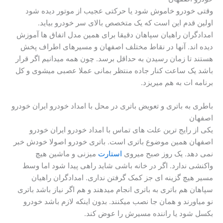
وقتی خودرو خاموش شود یا حرکتی عجیب از موتور دیده شود
اولین قدم این است که یک متخصص بالای سر خودرو بیاید.
امدادگران راهیان سپاهان دقیقا برای همین مدل اتفاق ها آموزش
دیده اند. آنها در نقاط مختلف اصفهان و مسیرهای اطراف پخش
هستند تا زمان رسیدن به حداقل برسد. چون همه میدانیم اگر قرار
باشد یک ساعت کنار جاده منتظر بمانی عملا عصبی میشوی و کل
برنامه ات به هم میریزد.
باطری به باتری و تعویض باتری در محل با امداد خودرو ایران خودرو
اصفهان
یکی از رایج ترین علت های تماس با امداد خودرو ایران خودرو
اصفهان همین موضوع باتری است. باتری خودرو اصولا خودش خبر
نمی دهد. یک روز صبح میروی
استارت
میزنی و ماشین هیچ
واکنشی ندارد. اگر در خانه باشی شاید راهی پیدا شود اما وسط
مسیر هیچ گزینه ای جز کمک گرفتن نداری. امدادگران راهیان
سپاهان هم باتری به باتری انجام میدهند و هم اگر نیاز باشد باتری
نو میاورند و همان جا نصب میکنند. بدون اینکه لازم باشد خودرو
بکسل شود یا راننده مسیرش را عوض کند.